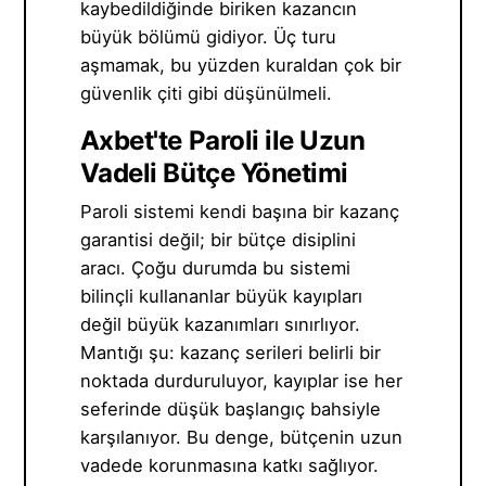
kaybedildiğinde biriken kazancın
büyük bölümü gidiyor. Üç turu
aşmamak, bu yüzden kuraldan çok bir
güvenlik çiti gibi düşünülmeli.
Axbet'te Paroli ile Uzun
Vadeli Bütçe Yönetimi
Paroli sistemi kendi başına bir kazanç
garantisi değil; bir bütçe disiplini
aracı. Çoğu durumda bu sistemi
bilinçli kullananlar büyük kayıpları
değil büyük kazanımları sınırlıyor.
Mantığı şu: kazanç serileri belirli bir
noktada durduruluyor, kayıplar ise her
seferinde düşük başlangıç bahsiyle
karşılanıyor. Bu denge, bütçenin uzun
vadede korunmasına katkı sağlıyor.