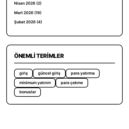
Nisan 2026 (2)
Mart 2026 (19)
Şubat 2026 (4)
ÖNEMLI TERIMLER
giriş
güncel giriş
para yatırma
minimum yatırım
para çekme
bonuslar