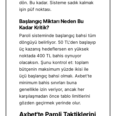
dön. Bu kadar. Sisteme sadık kalmak
işin püf noktası.
Başlangıç Miktarı Neden Bu
Kadar Kritik?
Paroli sisteminde başlangıç bahsi tüm
döngüyü belirliyor. 50 TL'den başlayıp
üç kazanış hedeflersen en yüksek
noktada 400 TL bahis oynuyor
olacaksın. Şunu kontrol et: toplam
bütçenin maksimum yüzde ikisi ile
üçü başlangıç bahsi olmalı. Axbet'te
minimum bahis sınırları buna
genellikle izin veriyor, ancak her
karşılaşmadan önce tablo limitlerini
gözden geçirmek yerinde olur.
Axbet'te Paroli Taktiklerini