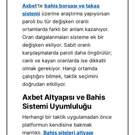
Axbet
'te
bahis borsası ve takas
sistemi
üzerine araştırma yapıyorsan
paroli bu tür değişken oranlı
ortamlarda farklı bir anlam kazanıyor.
Oran dalgalanmaları sisteme ek bir
değişken ekliyor. Sabit oranlı
karşılaşmalarda paroli daha öngörülür;
canlı ve kayan oranlarda ise dikkatli
olmak gerekiyor. Hangi ortamda
çalıştığını bilmek, taktik seçimini
doğrudan etkiliyor.
Axbet Altyapısı ve Bahis
Sistemi Uyumluluğu
Herhangi bir taktik uygulamadan önce
platformun kendisine bakmak
mantıklı.
Bahis siteleri altyapı