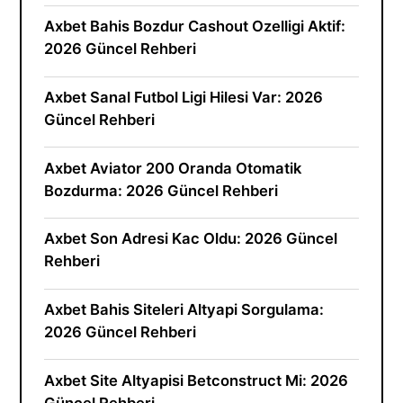
Axbet Bahis Bozdur Cashout Ozelligi Aktif:
2026 Güncel Rehberi
Axbet Sanal Futbol Ligi Hilesi Var: 2026
Güncel Rehberi
Axbet Aviator 200 Oranda Otomatik
Bozdurma: 2026 Güncel Rehberi
Axbet Son Adresi Kac Oldu: 2026 Güncel
Rehberi
Axbet Bahis Siteleri Altyapi Sorgulama:
2026 Güncel Rehberi
Axbet Site Altyapisi Betconstruct Mi: 2026
Güncel Rehberi