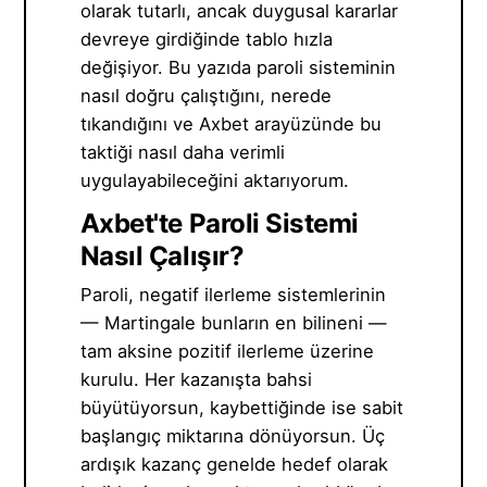
olarak tutarlı, ancak duygusal kararlar
devreye girdiğinde tablo hızla
değişiyor. Bu yazıda paroli sisteminin
nasıl doğru çalıştığını, nerede
tıkandığını ve Axbet arayüzünde bu
taktiği nasıl daha verimli
uygulayabileceğini aktarıyorum.
Axbet'te Paroli Sistemi
Nasıl Çalışır?
Paroli, negatif ilerleme sistemlerinin
— Martingale bunların en bilineni —
tam aksine pozitif ilerleme üzerine
kurulu. Her kazanışta bahsi
büyütüyorsun, kaybettiğinde ise sabit
başlangıç miktarına dönüyorsun. Üç
ardışık kazanç genelde hedef olarak